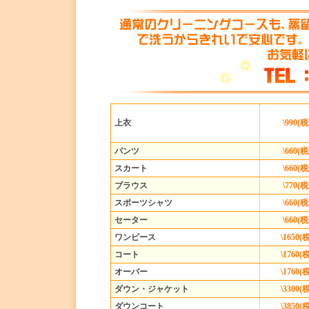
上衣
\990
(
パンツ
\660(
スカート
\660(
ブラウス
\770(
スポーツシャツ
\660(
セーター
\660(
ワンピース
\1650
コート
\1760
オーバー
\1760
ダウン・ジャケット
\3300
ダウンコート
\3850